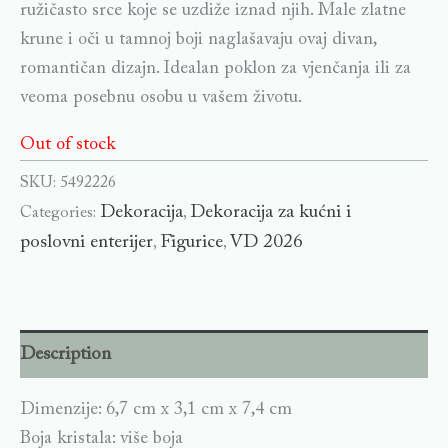
ružičasto srce koje se uzdiže iznad njih. Male zlatne
krune i oči u tamnoj boji naglašavaju ovaj divan,
romantičan dizajn. Idealan poklon za vjenčanja ili za
veoma posebnu osobu u vašem životu.
Out of stock
SKU:
5492226
Dekoracija
Dekoracija za kućni i
Categories:
,
poslovni enterijer
Figurice
VD 2026
,
,
Description
Dimenzije: 6,7 cm x 3,1 cm x 7,4 cm
Boja kristala: više boja