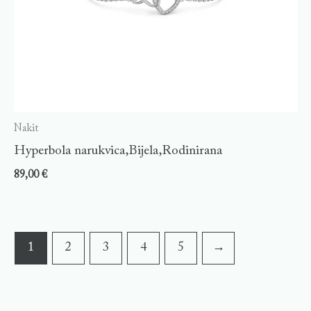
Nakit
Hyperbola narukvica,Bijela,Rodinirana
89,00
€
1
2
3
4
5
→