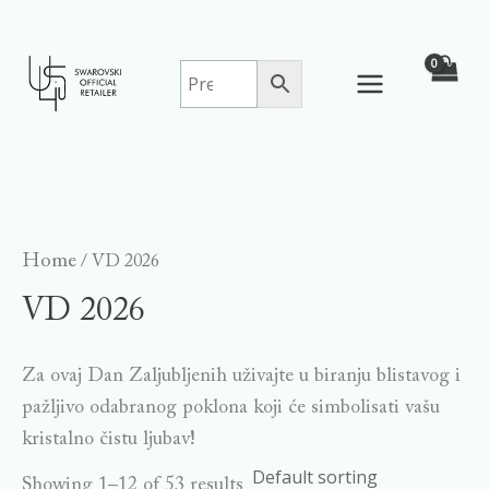
Skip
to
content
Home
/ VD 2026
VD 2026
Za ovaj Dan Zaljubljenih uživajte u biranju blistavog i
pažljivo odabranog poklona koji će simbolisati vašu
kristalno čistu ljubav!
Showing 1–12 of 53 results