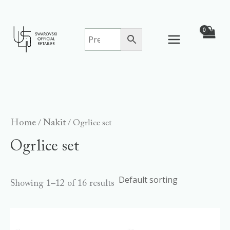
Skip
to
content
Home
Nakit
/
/ Ogrlice set
Ogrlice set
Showing 1–12 of 16 results