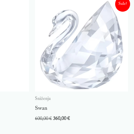
Sale!
Sniženja
Swan
600,00
€
360,00
€