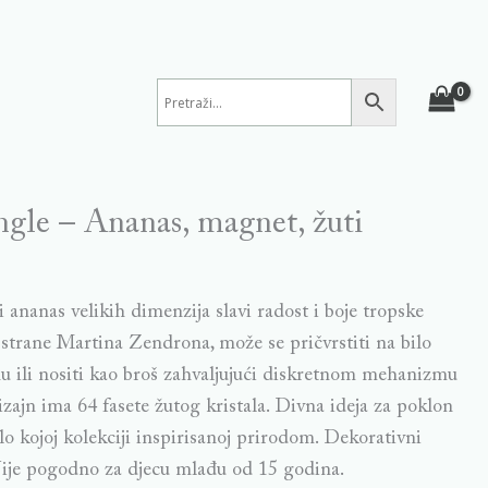
gle – Ananas, magnet, žuti
i ananas velikih dimenzija slavi radost i boje tropske
 strane Martina Zendrona, može se pričvrstiti na bilo
 ili nositi kao broš zahvaljujući diskretnom mehanizmu
izajn ima 64 fasete žutog kristala. Divna ideja za poklon
o kojoj kolekciji inspirisanoj prirodom. Dekorativni
 Nije pogodno za djecu mlađu od 15 godina.