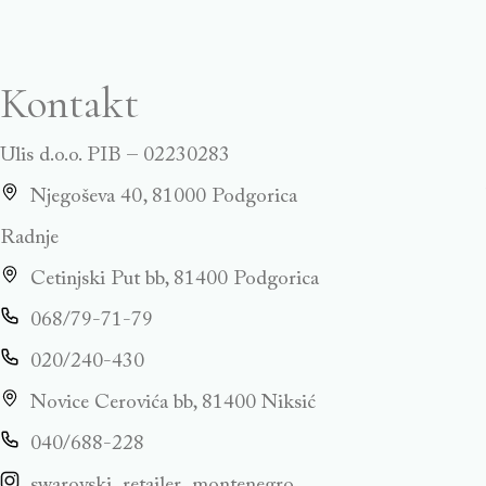
Kontakt
Ulis d.o.o. PIB – 02230283
Njegoševa 40, 81000 Podgorica
Radnje
Cetinjski Put bb, 81400 Podgorica
068/79-71-79
020/240-430
Novice Cerovića bb, 81400 Niksić
040/688-228
swarovski_retailer_montenegro