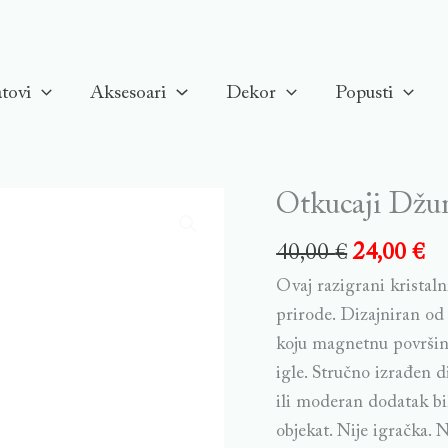
tovi
Aksesoari
Dekor
Popusti
Otkucaji Džun
Otkucaji
Džungle
40,00
€
24,00
€
-
Ovaj razigrani kristaln
Ananas,
prirode. Dizajniran od
magnet,
koju magnetnu površinu
žuti
igle. Stručno izrađen d
quantity
ili moderan dodatak bil
objekat. Nije igračka.