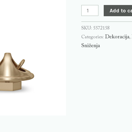
Add to c
SKU:
5572158
Dekoracija
Categories:
,
Sniženja