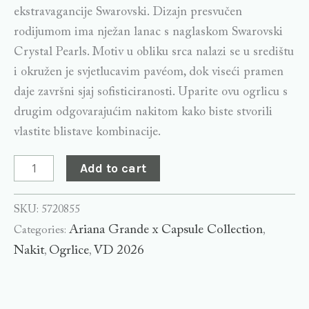
ekstravagancije Swarovski. Dizajn presvučen
rodijumom ima nježan lanac s naglaskom Swarovski
Crystal Pearls. Motiv u obliku srca nalazi se u središtu
i okružen je svjetlucavim pavéom, dok viseći pramen
daje završni sjaj sofisticiranosti. Uparite ovu ogrlicu s
drugim odgovarajućim nakitom kako biste stvorili
vlastite blistave kombinacije.
Add to cart
SKU:
5720855
Ariana Grande x Capsule Collection
Categories:
,
Nakit
Ogrlice
VD 2026
,
,