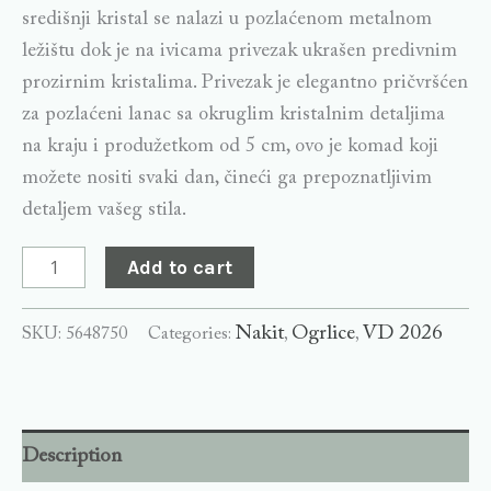
središnji kristal se nalazi u pozlaćenom metalnom
ležištu dok je na ivicama privezak ukrašen predivnim
prozirnim kristalima. Privezak je elegantno pričvršćen
za pozlaćeni lanac sa okruglim kristalnim detaljima
na kraju i produžetkom od 5 cm, ovo je komad koji
možete nositi svaki dan, čineći ga prepoznatljivim
detaljem vašeg stila.
Add to cart
Nakit
Ogrlice
VD 2026
SKU:
5648750
Categories:
,
,
Description