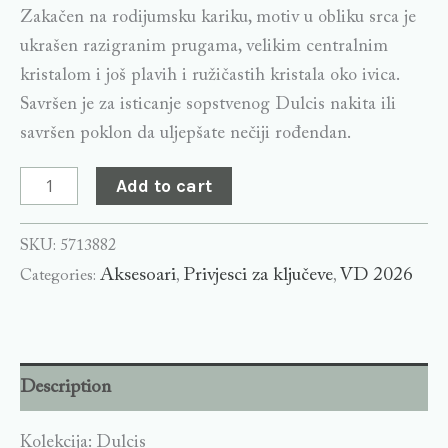
Zakačen na rodijumsku kariku, motiv u obliku srca je
ukrašen razigranim prugama, velikim centralnim
kristalom i još plavih i ružičastih kristala oko ivica.
Savršen je za isticanje sopstvenog Dulcis nakita ili
savršen poklon da uljepšate nečiji rođendan.
Add to cart
SKU:
5713882
Aksesoari
Privjesci za ključeve
VD 2026
Categories:
,
,
Description
Kolekcija: Dulcis