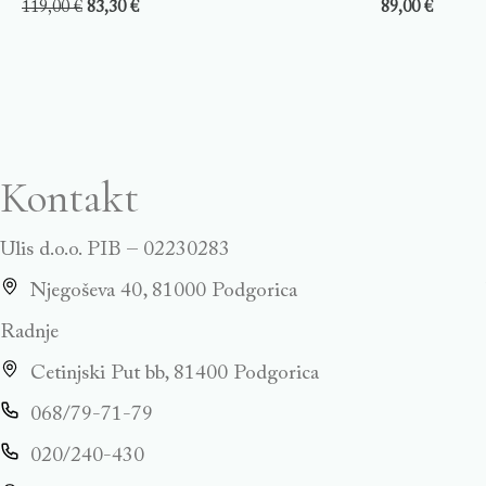
119,00
€
83,30
€
89,00
€
Kontakt
Ulis d.o.o. PIB – 02230283
Njegoševa 40, 81000 Podgorica
Radnje
Cetinjski Put bb, 81400 Podgorica
068/79-71-79
020/240-430