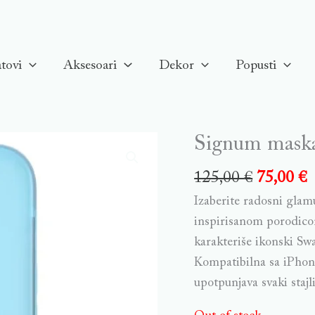
tovi
Aksesoari
Dekor
Popusti
Signum maska 
125,00
€
75,00
€
Izaberite radosni gla
inspirisanom porodico
karakteriše ikonski Sw
Kompatibilna sa iPhone
upotpunjava svaki stajli