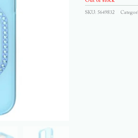
Out of stock
SKU:
5649832
Categor