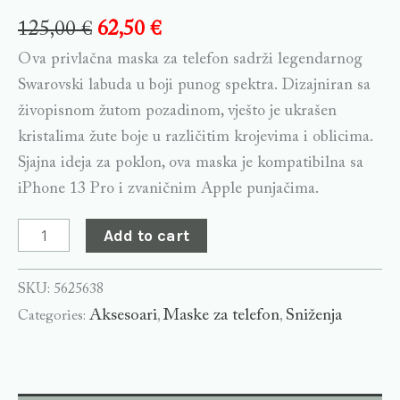
125,00
€
62,50
€
Ova privlačna maska za telefon sadrži legendarnog
Swarovski labuda u boji punog spektra. Dizajniran sa
živopisnom žutom pozadinom, vješto je ukrašen
kristalima žute boje u različitim krojevima i oblicima.
Sjajna ideja za poklon, ova maska je kompatibilna sa
iPhone 13 Pro i zvaničnim Apple punjačima.
Add to cart
SKU:
5625638
Aksesoari
Maske za telefon
Sniženja
Categories:
,
,