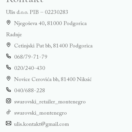
Ulis d.o.o. PIB – 02230283
Njegoševa 40, 81000 Podgorica
Radnje
Cetinjski Put bb, 81400 Podgorica
068/79-71-79
020/240-430
Novice Cerovića bb, 81400 Niksić
040/688-228
swarovski_retailer_montenegro
swarovski_montenegro
ulis.kontakt@gmail.com