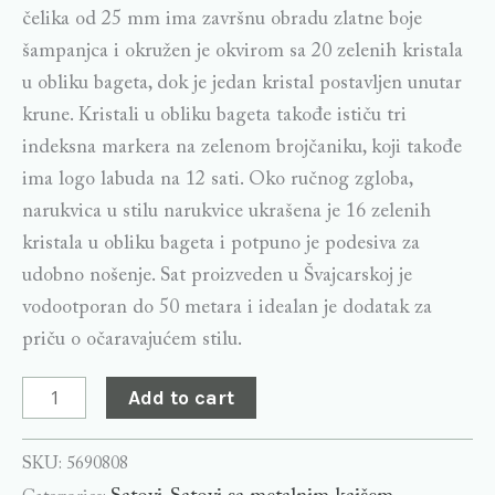
čelika od 25 mm ima završnu obradu zlatne boje
šampanjca i okružen je okvirom sa 20 zelenih kristala
u obliku bageta, dok je jedan kristal postavljen unutar
krune. Kristali u obliku bageta takođe ističu tri
indeksna markera na zelenom brojčaniku, koji takođe
ima logo labuda na 12 sati. Oko ručnog zgloba,
narukvica u stilu narukvice ukrašena je 16 zelenih
kristala u obliku bageta i potpuno je podesiva za
udobno nošenje. Sat proizveden u Švajcarskoj je
vodootporan do 50 metara i idealan je dodatak za
priču o očaravajućem stilu.
Add to cart
SKU:
5690808