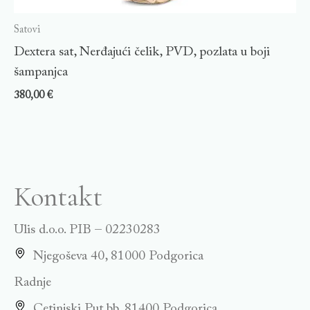
Satovi
Dextera sat, Nerđajući čelik, PVD, pozlata u boji
šampanjca
380,00
€
Kontakt
Ulis d.o.o. PIB – 02230283
Njegoševa 40, 81000 Podgorica
Radnje
Cetinjski Put bb, 81400 Podgorica