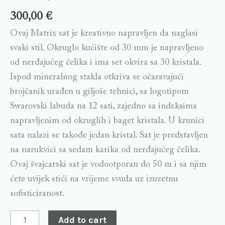
300,00
€
Ovaj Matrix sat je kreativno napravljen da naglasi
svaki stil. Okruglo kućište od 30 mm je napravljeno
od nerđajućeg čelika i ima set okvira sa 30 kristala.
Ispod mineralnog stakla otkriva se očaravajući
brojčanik urađen u giljoše tehnici, sa logotipom
Swarovski labuda na 12 sati, zajedno sa indeksima
napravljenim od okruglih i baget kristala. U krunici
sata nalazi se takođe jedan kristal. Sat je predstavljen
na narukvici sa sedam karika od nerđajućeg čelika.
Ovaj švajcarski sat je vodootporan do 50 m i sa njim
ćete uvijek stići na vrijeme svuda uz izuzetnu
sofisticiranost.
Add to cart