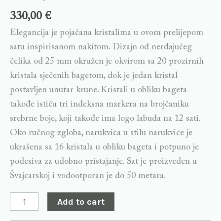
330,00
€
Elegancija je pojačana kristalima u ovom prelijepom
satu inspirisanom nakitom. Dizajn od nerđajućeg
čelika od 25 mm okružen je okvirom sa 20 prozirnih
kristala sječenih bagetom, dok je jedan kristal
postavljen unutar krune. Kristali u obliku bageta
takođe ističu tri indeksna markera na brojčaniku
srebrne boje, koji takođe ima logo labuda na 12 sati.
Oko ručnog zgloba, narukvica u stilu narukvice je
ukrašena sa 16 kristala u obliku bageta i potpuno je
podesiva za udobno pristajanje. Sat je proizveden u
Švajcarskoj i vodootporan je do 50 metara.
Add to cart