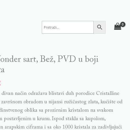
onder sart, Bež, PVD u boji
ta
€
a divan način odražava blistavi duh porodice Cristalline
završnom obradom u nijansi ružičastog zlata, kućište od
instvenog oblika sa prozirnim kristalom na svakom
om postavljenim u krunu. Ispod stakla sa kupolom,
en arapskim ciframa i sa oko 1000 kristala za zadivljujući