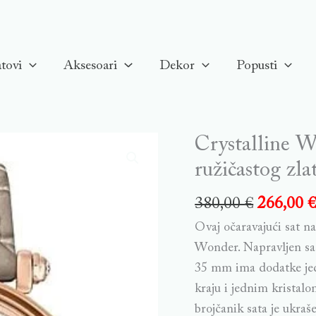
tovi
Aksesoari
Dekor
Popusti
Crystalline W
Crystalline
Wonder
ružičastog zla
sart,
380,00
€
266,00
Bež,
PVD
Ovaj očaravajući sat n
u
Wonder. Napravljen sa 
boji
35 mm ima dodatke jed
ružičastog
kraju i jednim kristal
zlata
brojčanik sata je ukraš