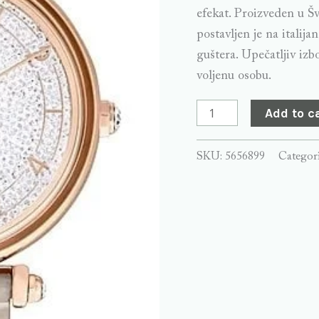
quantity
efekat. Proizveden u Š
postavljen je na itali
guštera. Upečatljiv izb
voljenu osobu.
Add to c
SKU:
5656899
Categor