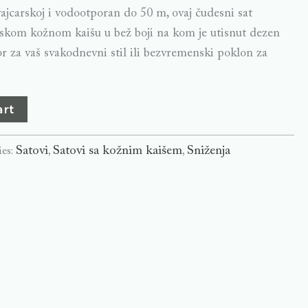
vajcarskoj i vodootporan do 50 m, ovaj čudesni sat
janskom kožnom kaišu u bež boji na kom je utisnut dezen
or za vaš svakodnevni stil ili bezvremenski poklon za
art
Satovi
Satovi sa kožnim kaišem
Sniženja
ies:
,
,