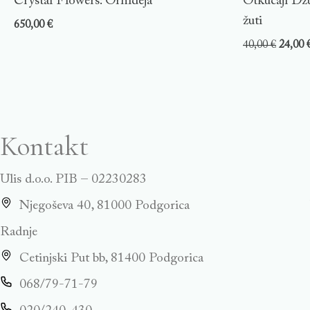
Crystal Flowers: Orhideja
Otkucaji Dž
žuti
650,00
€
40,00
€
24,00
Kontakt
Ulis d.o.o. PIB – 02230283
Njegoševa 40, 81000 Podgorica
Radnje
Cetinjski Put bb, 81400 Podgorica
068/79-71-79