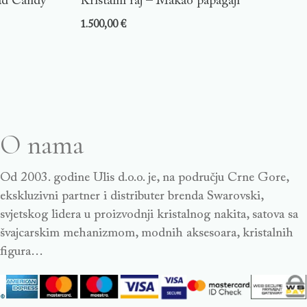
ad Candy
Kristalni raj – Makao papagaji
1.500,00
€
O nama
Od 2003. godine Ulis d.o.o. je, na području Crne Gore,
ekskluzivni partner i distributer brenda Swarovski,
svjetskog lidera u proizvodnji kristalnog nakita, satova sa
švajcarskim mehanizmom, modnih aksesoara, kristalnih
figura…