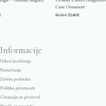
ungle – Ananas, magnet,
Holiday Cheers Gingerbre
Cane Ornament
€
89,00
€
53,40
€
Informacije
Uslovi korišćenja
Naručivanje
Zaštita podataka
Politika privatnosti
Garancija na proizvod