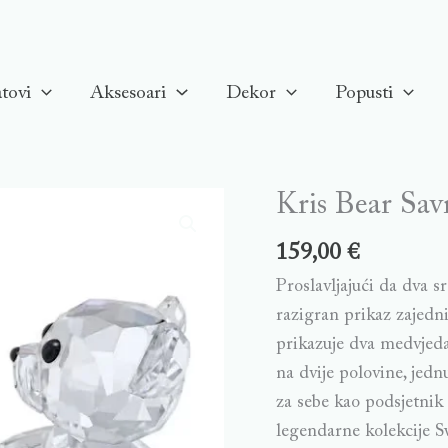
tovi
Aksesoari
Dekor
Popusti
Kris Bear Sav
159,00
€
Proslavljajući da dva 
razigran prikaz zajedni
prikazuje dva medvjeda
na dvije polovine, jed
za sebe kao podsjetnik
legendarne kolekcije Sw