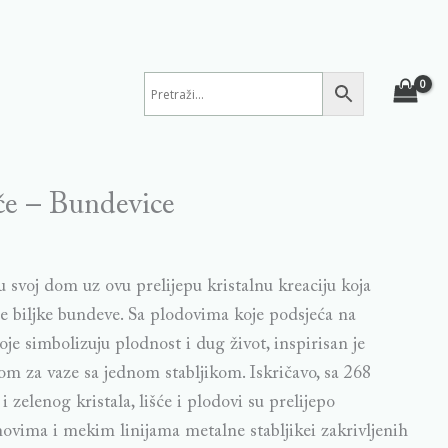
če – Bundevice
 svoj dom uz ovu prelijepu kristalnu kreaciju koja
e biljke bundeve. Sa plodovima koje podsjeća na
je simbolizuju plodnost i dug život, inspirisan je
m za vaze sa jednom stabljikom. Iskričavo, sa 268
zelenog kristala, lišće i plodovi su prelijepo
ovima i mekim linijama metalne stabljikei zakrivljenih