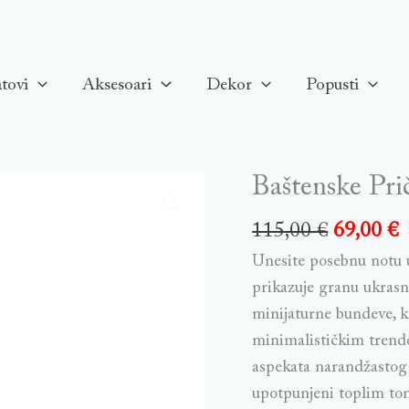
tovi
Aksesoari
Dekor
Popusti
Baštenske Pri
Baštenske
Priče
115,00
€
69,00
€
-
Unesite posebnu notu u
Bundevice
prikazuje granu ukrasn
quantity
minijaturne bundeve, ko
minimalističkim trendo
aspekata narandžastog i 
upotpunjeni toplim ton