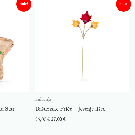
Sale!
Sale!
Sniženja
d Star
Baštenske Priče – Jesenje lišće
95,00
€
57,00
€