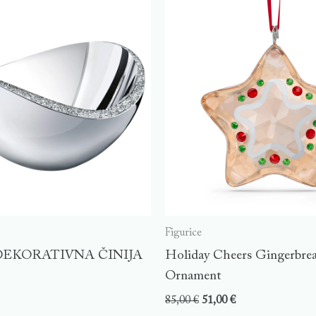
Figurice
EKORATIVNA ČINIJA
Holiday Cheers Gingerbrea
Ornament
85,00
€
51,00
€