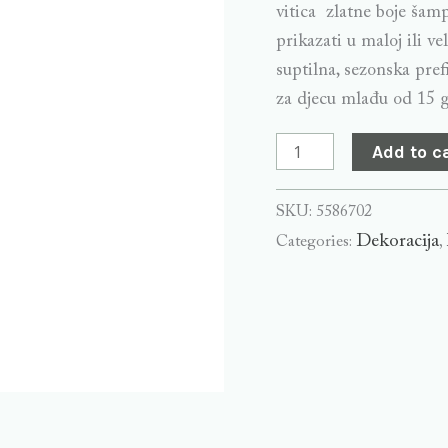
vitica zlatne boje šam
prikazati u maloj ili v
suptilna, sezonska pref
za djecu mlađu od 15 
Add to c
SKU:
5586702
Dekoracija
Categories:
,