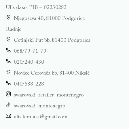
Ulis d.o.o. PIB – 02230283
Njegoševa 40, 81000 Podgorica
Radnje
Cetinjski Put bb, 81400 Podgorica
068/79-71-79
020/240-430
Novice Cerovića bb, 81400 Niksić
040/688-228
swarovski_retailer_montenegro
swarovski_montenegro
ulis.kontakt@gmail.com