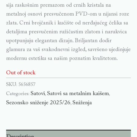
sija raskošnim premazom od crnih kristala na
metalnoj osnovi presvučenom PVD-om u nijansi roze
zlata. Crni brojčanik i kućište od nerđajućeg čelika sa
detaljima presvučenim ružičastim zlatom i narukvica
upotpunjuju elegantan dizajn. Briljantan dodir
glamura za vaš svakodnevni izgled, savršeno ujedinjuje
modernu estetiku sa našim poznatim kvalitetom.
Out of stock
SKU:
5656857
Satovi
Satovi sa metalnim kaišem
Categories:
,
,
Sezonsko sniženje 2025/26
Sniženja
,