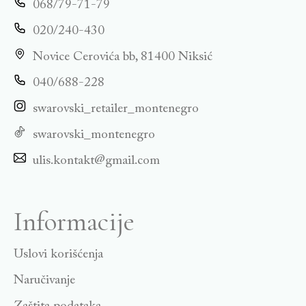
068/79-71-79
020/240-430
Novice Cerovića bb, 81400 Niksić
040/688-228
swarovski_retailer_montenegro
swarovski_montenegro
ulis.kontakt@gmail.com
Informacije
Uslovi korišćenja
Naručivanje