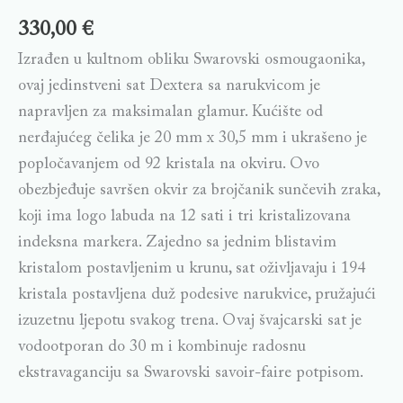
330,00
€
Izrađen u kultnom obliku Swarovski osmougaonika,
ovaj jedinstveni sat Dextera sa narukvicom je
napravljen za maksimalan glamur. Kućište od
nerđajućeg čelika je 20 mm x 30,5 mm i ukrašeno je
popločavanjem od 92 kristala na okviru. Ovo
obezbjeđuje savršen okvir za brojčanik sunčevih zraka,
koji ima logo labuda na 12 sati i tri kristalizovana
indeksna markera. Zajedno sa jednim blistavim
kristalom postavljenim u krunu, sat oživljavaju i 194
kristala postavljena duž podesive narukvice, pružajući
izuzetnu ljepotu svakog trena. Ovaj švajcarski sat je
vodootporan do 30 m i kombinuje radosnu
ekstravaganciju sa Swarovski savoir-faire potpisom.