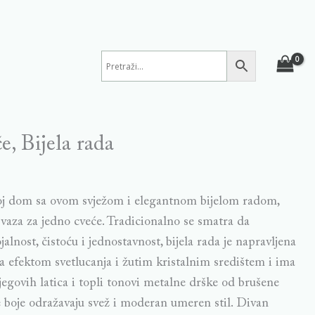
e, Bijela rada
voj dom sa ovom svježom i elegantnom bijelom radom,
aza za jedno cveće. Tradicionalno se smatra da
jalnost, čistoću i jednostavnost, bijela rada je napravljena
sa efektom svetlucanja i žutim kristalnim središtem i ima
jegovih latica i topli tonovi metalne drške od brušene
e boje odražavaju svež i moderan umeren stil. Divan