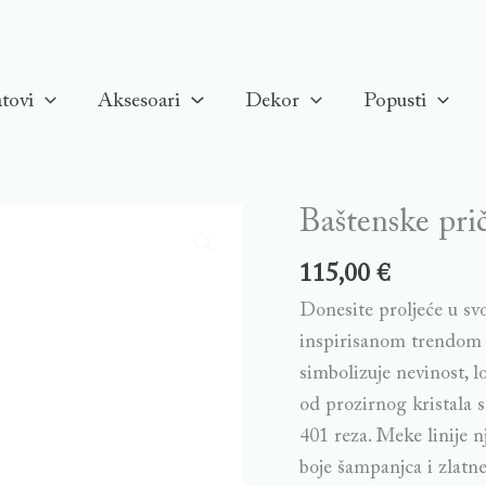
tovi
Aksesoari
Dekor
Popusti
Baštenske prič
115,00
€
Donesite proljeće u s
inspirisanom trendom v
simbolizuje nevinost, lo
od prozirnog kristala 
401 reza. Meke linije n
boje šampanjca i zlatn