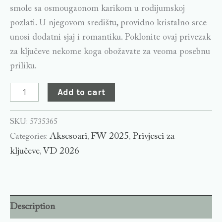
smole sa osmougaonom karikom u rodijumskoj
pozlati. U njegovom središtu, providno kristalno srce
unosi dodatni sjaj i romantiku. Poklonite ovaj privezak
za ključeve nekome koga obožavate za veoma posebnu
priliku.
Add to cart
SKU:
5735365
Aksesoari
FW 2025
Privjesci za
Categories:
,
,
ključeve
VD 2026
,
Description