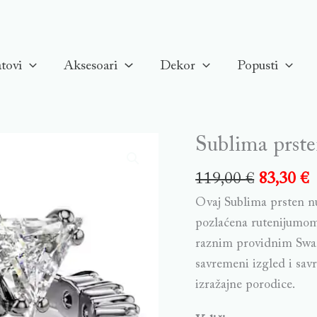
tovi
Aksesoari
Dekor
Popusti
Sublima prste
Sublima
prsten,
119,00
€
83,30
€
Bijeli,
Ovaj Sublima prsten nu
Rutenijum
pozlaćena rutenijumom 
quantity
raznim providnim Swar
savremeni izgled i sav
izražajne porodice.