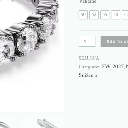
Veličine
50
52
55
58
6
Add to c
SKU:
N/A
FW 2025
Categories:
,
Sniženja