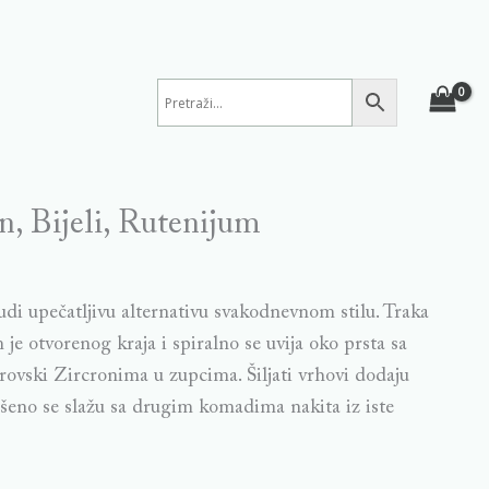
n, Bijeli, Rutenijum
di upečatljivu alternativu svakodnevnom stilu. Traka
je otvorenog kraja i spiralno se uvija oko prsta sa
ovski Zircronima u zupcima. Šiljati vrhovi dodaju
ršeno se slažu sa drugim komadima nakita iz iste