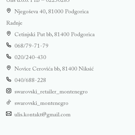
Ulis d.o.o. PIB – 02230283
Njegoševa 40, 81000 Podgorica
Radnje
Cetinjski Put bb, 81400 Podgorica
068/79-71-79
020/240-430
Novice Cerovića bb, 81400 Niksić
040/688-228
swarovski_retailer_montenegro
swarovski_montenegro
ulis.kontakt@gmail.com