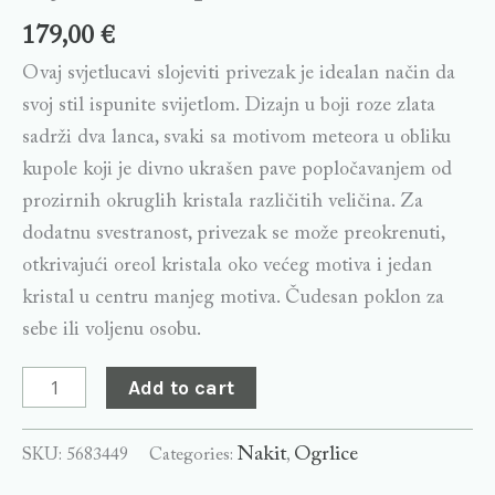
179,00
€
Ovaj svjetlucavi slojeviti privezak je idealan način da
svoj stil ispunite svijetlom. Dizajn u boji roze zlata
sadrži dva lanca, svaki sa motivom meteora u obliku
kupole koji je divno ukrašen pave popločavanjem od
prozirnih okruglih kristala različitih veličina. Za
dodatnu svestranost, privezak se može preokrenuti,
otkrivajući oreol kristala oko većeg motiva i jedan
kristal u centru manjeg motiva. Čudesan poklon za
sebe ili voljenu osobu.
Add to cart
Nakit
Ogrlice
SKU:
5683449
Categories:
,