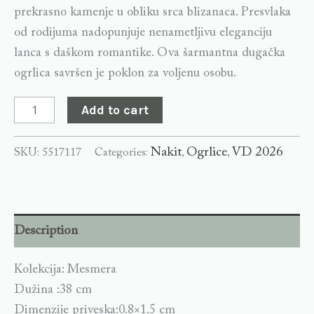
prekrasno kamenje u obliku srca blizanaca. Presvlaka
od rodijuma nadopunjuje nenametljivu eleganciju
lanca s daškom romantike. Ova šarmantna dugačka
ogrlica savršen je poklon za voljenu osobu.
Add to cart
Nakit
Ogrlice
VD 2026
SKU:
5517117
Categories:
,
,
Description
Kolekcija: Mesmera
Dužina :38 cm
Dimenzije priveska:0.8×1.5 cm