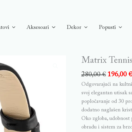
tovi
Aksesoari
Dekor
Popusti
Matrix Tennis 
280,00
€
196,00
Odgovarajući na kultni
svoj elegantan utisak 
popločavanje od 30 proz
dodatno naglašen krista
Oko zgloba, udobnost p
obradu i sistem za brzo