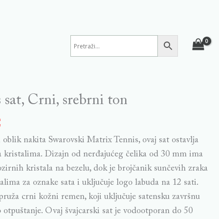
sat, Crni, srebrni ton
€
 oblik nakita Swarovski Matrix Tennis, ovaj sat ostavlja
sa kristalima. Dizajn od nerđajućeg čelika od 30 mm ima
irnih kristala na bezelu, dok je brojčanik sunčevih zraka
lima za oznake sata i uključuje logo labuda na 12 sati.
ruža crni kožni remen, koji uključuje satensku završnu
 otpuštanje. Ovaj švajcarski sat je vodootporan do 50