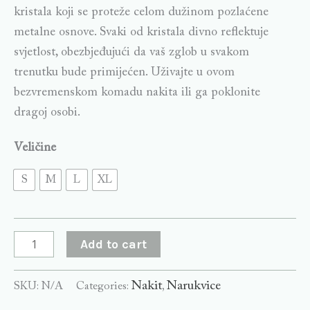
kristala koji se proteže celom dužinom pozlaćene
metalne osnove. Svaki od kristala divno reflektuje
svjetlost, obezbjeđujući da vaš zglob u svakom
trenutku bude primijećen. Uživajte u ovom
bezvremenskom komadu nakita ili ga poklonite
dragoj osobi.
Veličine
S
M
L
XL
Add to cart
Nakit
Narukvice
SKU:
N/A
Categories:
,