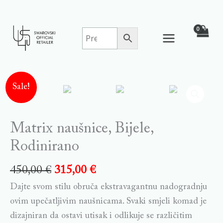
Skip
to
content
Matrix
Sale!
naušnice,
Bijele,
Rodinirano
Matrix naušnice, Bijele,
quantity
Rodinirano
450,00
€
315,00
€
Dajte svom stilu obruča ekstravagantnu nadogradnju
ovim upečatljivim naušnicama. Svaki smjeli komad je
dizajniran da ostavi utisak i odlikuje se različitim