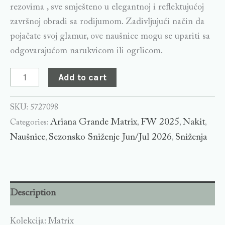
rezovima , sve smješteno u elegantnoj i reflektujućoj
završnoj obradi sa rodijumom. Zadivljujući način da
pojačate svoj glamur, ove naušnice mogu se upariti sa
odgovarajućom narukvicom ili ogrlicom.
Add to cart
SKU:
5727098
Ariana Grande Matrix
FW 2025
Nakit
Categories:
,
,
,
Naušnice
Sezonsko Sniženje Jun/Jul 2026
Sniženja
,
,
Description
Kolekcija: Matrix