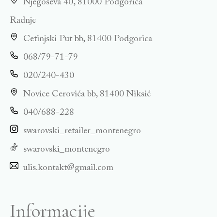
Njegoševa 40, 81000 Podgorica
Radnje
Cetinjski Put bb, 81400 Podgorica
068/79-71-79
020/240-430
Novice Cerovića bb, 81400 Niksić
040/688-228
swarovski_retailer_montenegro
swarovski_montenegro
ulis.kontakt@gmail.com
Informacije