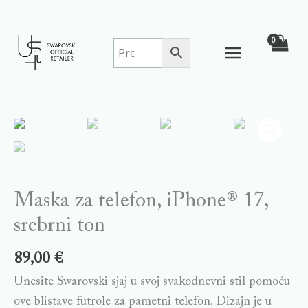
Skip
to
content
Maska
za
telefon,
iPhone®
17,
Maska za telefon, iPhone® 17,
srebrni
srebrni ton
ton
quantity
89,00
€
Unesite Swarovski sjaj u svoj svakodnevni stil pomoću
ove blistave futrole za pametni telefon. Dizajn je u