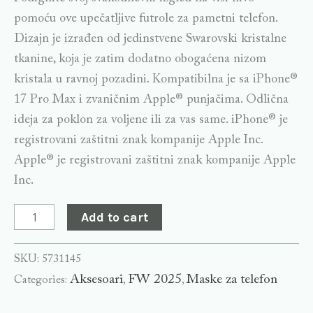
Max,
pomoću ove upečatljive futrole za pametni telefon.
srebrne
Dizajn je izrađen od jedinstvene Swarovski kristalne
boje
tkanine, koja je zatim dodatno obogaćena nizom
quantity
kristala u ravnoj pozadini. Kompatibilna je sa iPhone®
17 Pro Max i zvaničnim Apple® punjačima. Odlična
ideja za poklon za voljene ili za vas same. iPhone® je
registrovani zaštitni znak kompanije Apple Inc.
Apple® je registrovani zaštitni znak kompanije Apple
Inc.
Add to cart
SKU:
5731145
Aksesoari
FW 2025
Maske za telefon
Categories:
,
,