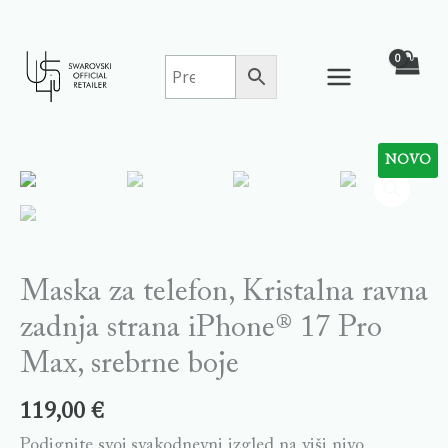
Skip
to
content
NOVO
Maska
za
telefon,
Kristalna
ravna
Maska za telefon, Kristalna ravna
zadnja
zadnja strana iPhone® 17 Pro
strana
Max, srebrne boje
iPhone®
17
119,00
€
Pro
Podignite svoj svakodnevni izgled na viši nivo