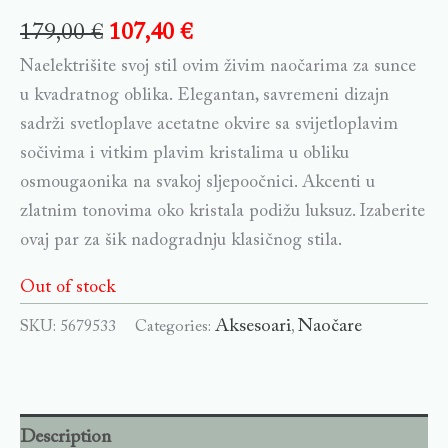
179,00
€
107,40
€
Naelektrišite svoj stil ovim živim naočarima za sunce
u kvadratnog oblika. Elegantan, savremeni dizajn
sadrži svetloplave acetatne okvire sa svijetloplavim
sočivima i vitkim plavim kristalima u obliku
osmougaonika na svakoj sljepoočnici. Akcenti u
zlatnim tonovima oko kristala podižu luksuz. Izaberite
ovaj par za šik nadogradnju klasičnog stila.
Out of stock
Aksesoari
Naočare
SKU:
5679533
Categories:
,
Description