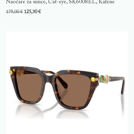
Naočare za sunce, Cat-eye, SK6008EL, Kafene
179,00
€
125,30
€