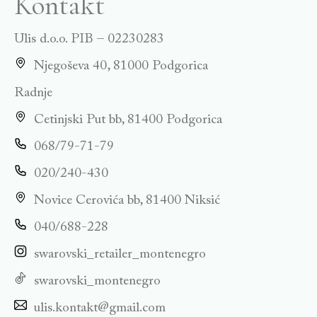
Kontakt
Ulis d.o.o. PIB – 02230283
Njegoševa 40, 81000 Podgorica
Radnje
Cetinjski Put bb, 81400 Podgorica
068/79-71-79
020/240-430
Novice Cerovića bb, 81400 Niksić
040/688-228
swarovski_retailer_montenegro
swarovski_montenegro
ulis.kontakt@gmail.com