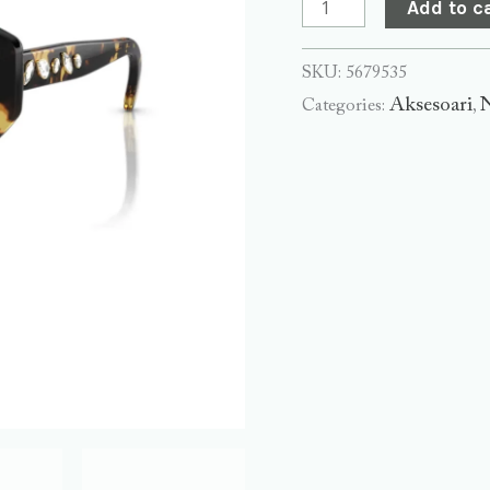
Add to c
SKU:
5679535
Aksesoari
Categories:
,