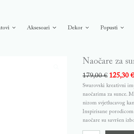
tovi
Aksesoari
Dekor
Popusti
Naočare za s
Naočare
za
179,00
€
125,30
sunce,
Swarovski kreativni im
Cat-
naočarima za sunce. Ma
eye,
nizom svjetlucavog kame
SK6008EL,
Inspirisane porodicom 
Kafene
naočare su savršen izbo
quantity