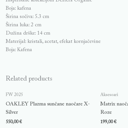
Inspirisane kolekcijom Dextera Organic
Boja: kafena
Širina sočiva: 5.3 cm
Širina luka: 2 cm
Dužina drške: 14 cm
Materijal: kristali, acetat, efekat kornjačevine
Boja: Kafena
Related products
FW 2025
Aksesoari
OAKLEY Plazma sunčane naočare X-
Matrix naoča
Silver
Roze
550,00
€
199,00
€