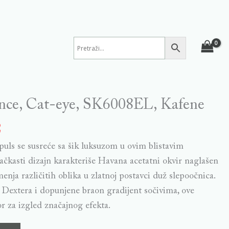
unce, Cat-eye, SK6008EL, Kafene
€
puls se susreće sa šik luksuzom u ovim blistavim
čkasti dizajn karakteriše Havana acetatni okvir naglašen
nja različitih oblika u zlatnoj postavci duž slepoočnica.
Dextera i dopunjene braon gradijent sočivima, ove
r za izgled značajnog efekta.