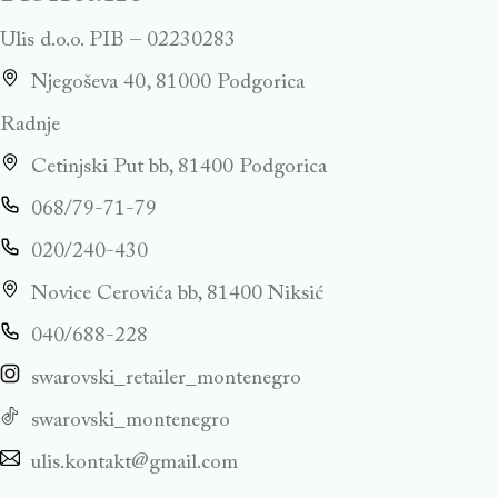
Ulis d.o.o. PIB – 02230283
Njegoševa 40, 81000 Podgorica
Radnje
Cetinjski Put bb, 81400 Podgorica
068/79-71-79
020/240-430
Novice Cerovića bb, 81400 Niksić
040/688-228
swarovski_retailer_montenegro
swarovski_montenegro
ulis.kontakt@gmail.com