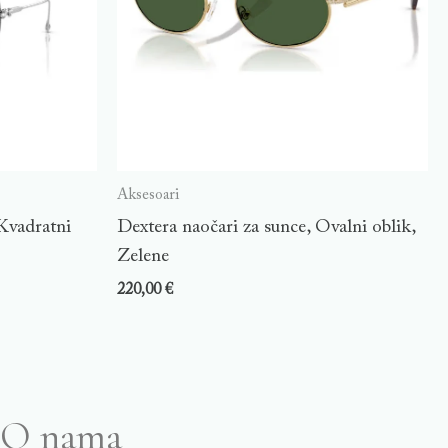
Aksesoari
Kvadratni
Dextera naočari za sunce, Ovalni oblik,
Zelene
220,00
€
O nama