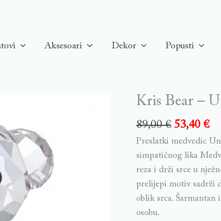
tovi
Aksesoari
Dekor
Popusti
Kris Bear – 
89,00
€
53,40
€
Preslatki medvedic Una 
simpatičnog lika Medve
reza i drži srce u njež
prelijepi motiv sadrži 
oblik srca. Šarmantan 
osobu.