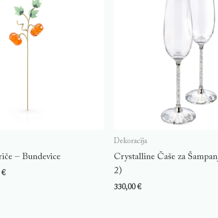
Dekoracija
riče – Bundevice
Crystalline Čaše za Šampanj
2)
0
€
330,00
€