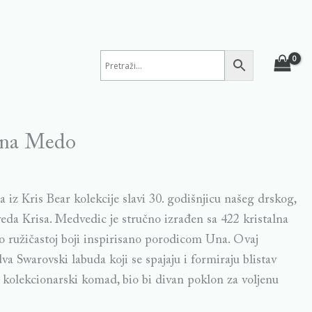
Una Medo
iz Kris Bear kolekcije slavi 30. godišnjicu našeg drskog,
da Krisa. Medvedic je stručno izrađen sa 422 kristalna
no ružičastoj boji inspirisano porodicom Una. Ovaj
dva Swarovski labuda koji se spajaju i formiraju blistav
i kolekcionarski komad, bio bi divan poklon za voljenu