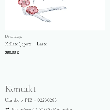
Dekoracija
Krilate ljepote – Laste
380,00
€
Kontakt
Ulis d.o.o. PIB – 02230283
Njegoševa 40, 81000 Podgorica