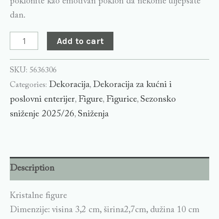
poklonite kao emotivan poklon da nekome uljepšate
dan.
Add to cart
SKU:
5636306
Dekoracija
Dekoracija za kućni i
Categories:
,
poslovni enterijer
Figure
Figurice
Sezonsko
,
,
,
sniženje 2025/26
Sniženja
,
Description
Kristalne figure
Dimenzije: visina 3,2 cm, širina2,7cm, dužina 10 cm