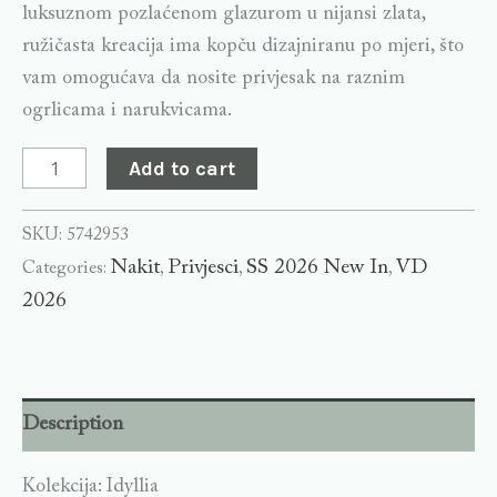
luksuznom pozlaćenom glazurom u nijansi zlata,
ružičasta kreacija ima kopču dizajniranu po mjeri, što
vam omogućava da nosite privjesak na raznim
ogrlicama i narukvicama.
Add to cart
SKU:
5742953
Nakit
Privjesci
SS 2026 New In
VD
Categories:
,
,
,
2026
Description
Kolekcija: Idyllia