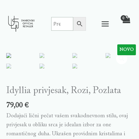
Skip
to
content
NOVO
Idyllia
privjesak,
Rozi,
Pozlata
quantity
Idyllia privjesak, Rozi, Pozlata
79,00
€
Dodajući lični pečat vašem svakodnevnom stilu, ovaj
privjesak u obliku srca je idealan izbor za one
romantičnog duha. Ukrašen providnim kristalima i