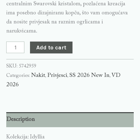
centralnim Swarovski kristalom, pozlaćena kreacija
ima posebno dizajniranu kopču, što vam omogućava
da nosite privjesak na raznim ogrlicama i
narukvicama.
Add to cart
SKU:
5742959
Nakit
Privjesci
SS 2026 New In
VD
Categories:
,
,
,
2026
Description
Kolekcija: Idyllia