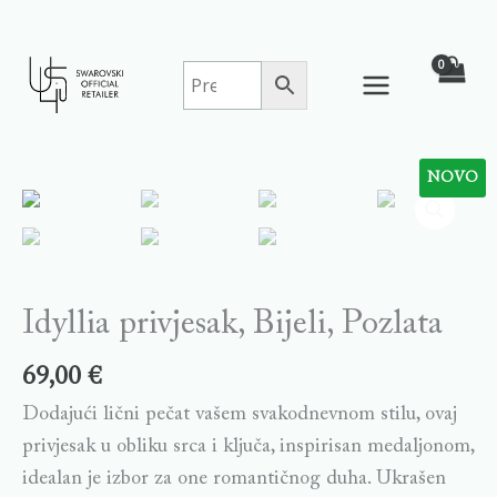
Skip
to
content
NOVO
Idyllia
privjesak,
Bijeli,
Pozlata
quantity
Idyllia privjesak, Bijeli, Pozlata
69,00
€
Dodajući lični pečat vašem svakodnevnom stilu, ovaj
privjesak u obliku srca i ključa, inspirisan medaljonom,
idealan je izbor za one romantičnog duha. Ukrašen