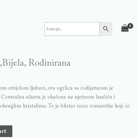
a,Bijela, Rodinirana
m strijelom ljubavi, ova ogrlica sa rodijaturom je
r. Centralna silueta je okačena na nježnom lančiću i
kruglim kristalima. To je blistav izraz romantike koji će
art