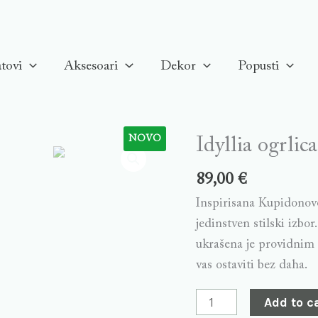
tovi
Aksesoari
Dekor
Popusti
NOVO
Idyllia ogrlic
Idyllia
ogrlica,Bijela,
89,00
€
Rodinirana
Inspirisana Kupidonovo
quantity
jedinstven stilski izbo
ukrašena je providnim o
vas ostaviti bez daha.
Add to c