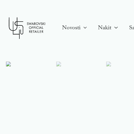
Skip
to
content
Novosti
Nakit
Sa