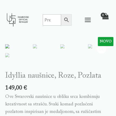
Skip
to
content
NOVO
Idyllia
naušnice,
Roze,
Pozlata
quantity
Idyllia naušnice, Roze, Pozlata
149,00
€
Ove Swarovski naušnice u obliku srca kombinuju
kreativnost sa strašću. Svaki komad pozlaćeni
pozlatom inspirisan je medaljonom, sa ružičastim