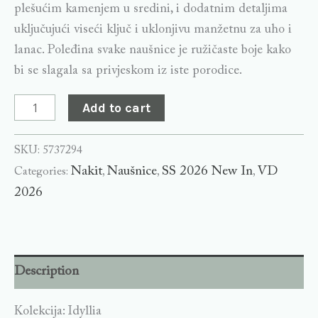
plešućim kamenjem u sredini, i dodatnim detaljima
uključujući viseći ključ i uklonjivu manžetnu za uho i
lanac. Poleđina svake naušnice je ružičaste boje kako
bi se slagala sa privjeskom iz iste porodice.
Add to cart
SKU:
5737294
Nakit
Naušnice
SS 2026 New In
VD
Categories:
,
,
,
2026
Description
Kolekcija: Idyllia