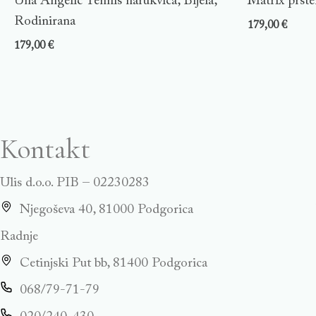
Una Angelic Tennis narukvica, Bijela,
Matrix prste
Rodinirana
179,00
€
179,00
€
Kontakt
Ulis d.o.o. PIB – 02230283
Njegoševa 40, 81000 Podgorica
Radnje
Cetinjski Put bb, 81400 Podgorica
068/79-71-79