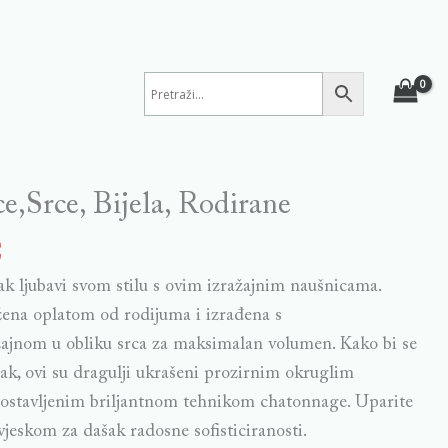
ce,Srce, Bijela, Rodirane
€
k ljubavi svom stilu s ovim izražajnim naušnicama.
žena oplatom od rodijuma i izrađena s
ajnom u obliku srca za maksimalan volumen. Kako bi se
nak, ovi su dragulji ukrašeni prozirnim okruglim
postavljenim briljantnom tehnikom chatonnage. Uparite
vjeskom za dašak radosne sofisticiranosti.