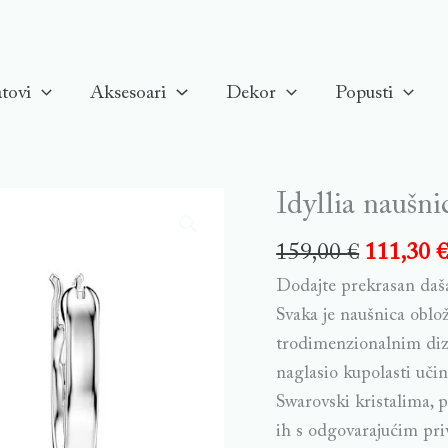
tovi
Aksesoari
Dekor
Popusti
Idyllia naušni
159,00
€
111,30
Dodajte prekrasan daša
Svaka je naušnica oblo
trodimenzionalnim diz
naglasio kupolasti uči
Swarovski kristalima, 
ih s odgovarajućim pri