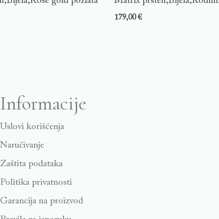
n,Bijela,Rose gold pozlata
Matrix prsten,Bijela,Rodini
179,00
€
Informacije
Uslovi korišćenja
Naručivanje
Zaštita podataka
Politika privatnosti
Garancija na proizvod