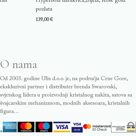
ran
Hyperbola narukvica,Bijela, Rose gold
pozlata
139,00
€
O nama
Od 2003. godine Ulis d.o.o. je, na području Crne Gore,
ekskluzivni partner i distributer brenda Swarovski,
svjetskog lidera u proizvodnji kristalnog nakita, satova sa
švajcarskim mehanizmom, modnih aksesoara, kristalnih
figura…