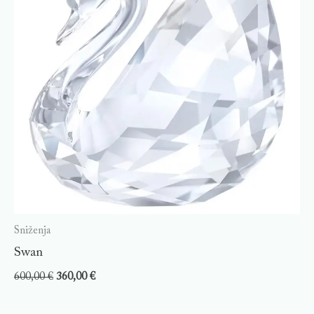
Sniženja
Swan
600,00
€
360,00
€