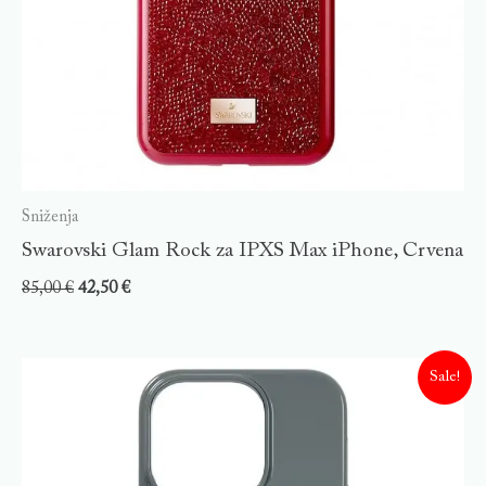
Sniženja
Swarovski Glam Rock za IPXS Max iPhone, Crvena
85,00
€
42,50
€
Sale!