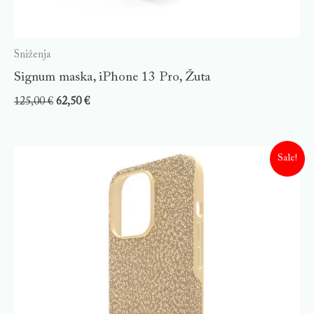
Sniženja
Signum maska, iPhone 13 Pro, Žuta
125,00
€
62,50
€
Sale!