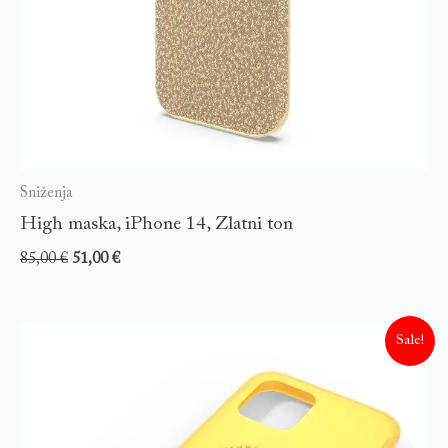
Sniženja
High maska, iPhone 14, Zlatni ton
85,00
€
51,00
€
Sale!