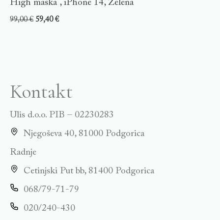
High maska , iPhone 14, Zelena
99,00
€
59,40
€
Kontakt
Ulis d.o.o. PIB – 02230283
Njegoševa 40, 81000 Podgorica
Radnje
Cetinjski Put bb, 81400 Podgorica
068/79-71-79
020/240-430