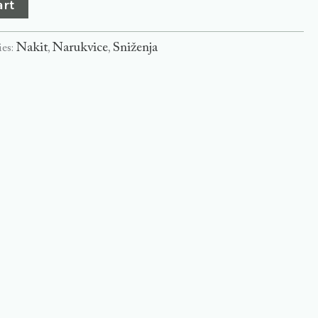
art
Nakit
Narukvice
Sniženja
ies:
,
,