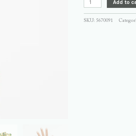
Add to c
SKU:
5670091
Categor