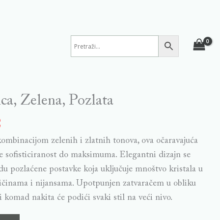
a, Zelena, Pozlata
€
mbinacijom zelenih i zlatnih tonova, ova očaravajuća
 sofisticiranost do maksimuma. Elegantni dizajn se
idu pozlaćene postavke koja uključuje mnoštvo kristala u
eličinama i nijansama. Upotpunjen zatvaračem u obliku
́i komad nakita će podići svaki stil na veći nivo.