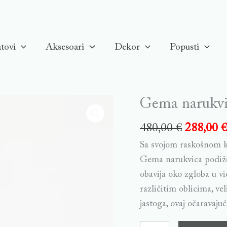
tovi
Aksesoari
Dekor
Popusti
Gema narukvic
Gema
narukvica,
480,00
€
288,00
Zelena,
Sa svojom raskošnom ko
Pozlata
Gema narukvica podiže
quantity
obavija oko zgloba u v
različitim oblicima, v
jastoga, ovaj očaravajuc