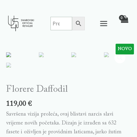
Skip
to
content
NOVO
Florere
Daffodil
quantity
Florere Daffodil
119,00
€
Savršena vizija proleća, ovaj blistavi narcis slavi
vrijeme novih početaka. Dizajn je izrađen sa 632
fasete i oživljen je providnim laticama, jarko žutim