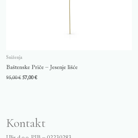
Sniženja
Baštenske Priče – Jesenje lišće
95,00
€
57,00
€
Kontakt
Ulis d.o.o. PIB – 02230283