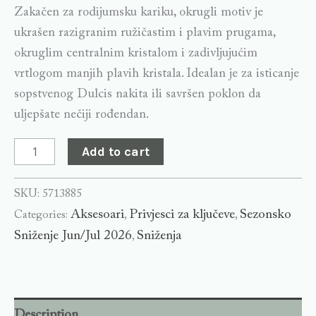
Zakačen za rodijumsku kariku, okrugli motiv je
ukrašen razigranim ružičastim i plavim prugama,
okruglim centralnim kristalom i zadivljujućim
vrtlogom manjih plavih kristala. Idealan je za isticanje
sopstvenog Dulcis nakita ili savršen poklon da
uljepšate nečiji rođendan.
Add to cart
SKU:
5713885
Aksesoari
Privjesci za ključeve
Sezonsko
Categories:
,
,
Sniženje Jun/Jul 2026
Sniženja
,
Description