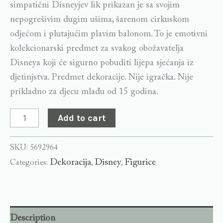
simpatični Disneyjev lik prikazan je sa svojim
nepogrešivim dugim ušima, šarenom cirkuskom
odjećom i plutajućim plavim balonom. To je emotivni
kolekcionarski predmet za svakog obožavatelja
Disneya koji će sigurno pobuditi lijepa sjećanja iz
djetinjstva. Predmet dekoracije. Nije igračka. Nije
prikladno za djecu mlađu od 15 godina.
Add to cart
SKU:
5692964
Dekoracija
Disney
Figurice
Categories:
,
,
Description