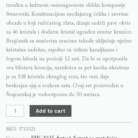
izrađen u kultnom osmougaonom obliku kompanije
Swarovski. Kombinacijom nerđajućeg čelika i završne
obrade u boji ružičastog zlata, dizajn sadrži pave okvir
sa 46 kristala i dodatni kristal ugrađen unutar krunice.
Brojčanik sa sunčevim zracima takođe uključuje nježne
kristalne indekse, zajedno sa vitkim kazaljkama i
logom labuda na poziciji 12 sati. Da bi se upotpunila
ova blistava kreacija, narukvica sa pet karika ukrašena
je sa 108 kristala okruglog reza, što vam daje
beskrajan sjaj u svakom satu. Ovaj sat proizveden u
Švajcarskoj je vodootporan do 50 metara.
Add to cart
SKU:
5715521