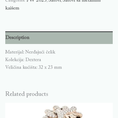
FW 2025
Satovi
Satovi sa metalnim
Categories:
,
,
kaišem
Description
Materijal: Nerđajući čelik
Kolekcija: Dextera
Veličina kućišta: 32 x 23 mm
Related products