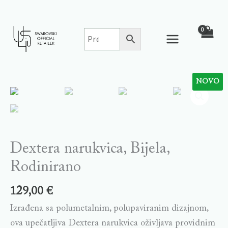
Skip
to
content
NOVO
Dextera
narukvica,
Bijela,
Rodinirano
quantity
Dextera narukvica, Bijela,
Rodinirano
129,00
€
Izrađena sa polumetalnim, polupaviranim dizajnom,
ova upečatljiva Dextera narukvica oživljava providnim