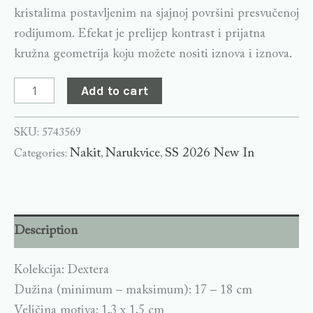
kristalima postavljenim na sjajnoj površini presvučenoj
rodijumom. Efekat je prelijep kontrast i prijatna
kružna geometrija koju možete nositi iznova i iznova.
Add to cart
SKU:
5743569
Nakit
Narukvice
SS 2026 New In
Categories:
,
,
Description
Kolekcija: Dextera
Dužina (minimum – maksimum): 17 – 18 cm
Veličina motiva: 1,3 x 1,5 cm