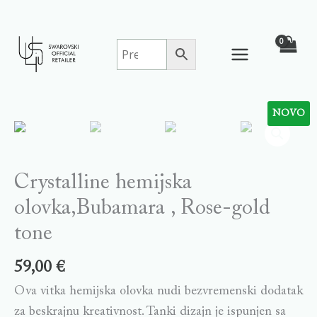
Skip
to
content
NOVO
Crystalline
hemijska
olovka,Bubamara
,
Crystalline hemijska
Rose-
olovka,Bubamara , Rose-gold
gold
tone
tone
quantity
59,00
€
Ova vitka hemijska olovka nudi bezvremenski dodatak
za beskrajnu kreativnost. Tanki dizajn je ispunjen sa