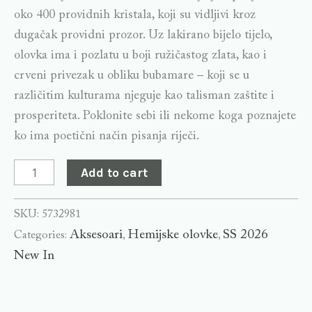
oko 400 providnih kristala, koji su vidljivi kroz
dugačak providni prozor. Uz lakirano bijelo tijelo,
olovka ima i pozlatu u boji ružičastog zlata, kao i
crveni privezak u obliku bubamare – koji se u
različitim kulturama njeguje kao talisman zaštite i
prosperiteta. Poklonite sebi ili nekome koga poznajete
ko ima poetični način pisanja riječi.
Add to cart
SKU:
5732981
Aksesoari
Hemijske olovke
SS 2026
Categories:
,
,
New In