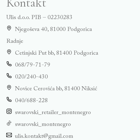
Kontakt
Ulis d.o.o. PIB – 02230283
Njegoševa 40, 81000 Podgorica
Radnje
Cetinjski Put bb, 81400 Podgorica
068/79-71-79
020/240-430
Novice Cerovića bb, 81400 Niksić
040/688-228
swarovski_retailer_montenegro
swarovski_montenegro
ulis.kontakt@gmail.com