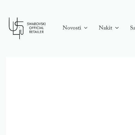
Skip
to
content
Novosti
Nakit
Sa