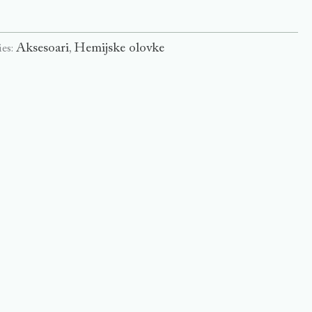
Aksesoari
Hemijske olovke
ies:
,