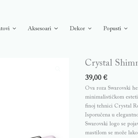
tovi
Aksesoari
Dekor
Popusti
Crystal Shimm
39,00
€
Ova roza Swarovski he
minimalističkom estetik
finoj tehnici Crystal R
Isporučena u elegantno
Swarovski logo se pojav
mastilom se može lako 