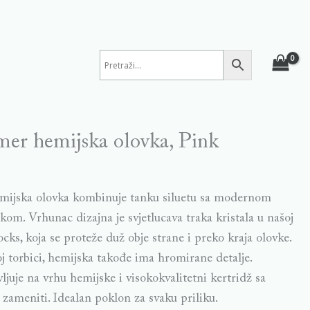
er hemijska olovka, Pink
mijska olovka kombinuje tanku siluetu sa modernom
om. Vrhunac dizajna je svjetlucava traka kristala u našoj
ocks, koja se proteže duž obje strane i preko kraja olovke.
j torbici, hemijska takođe ima hromirane detalje.
ljuje na vrhu hemijske i visokokvalitetni kertridž sa
zameniti. Idealan poklon za svaku priliku.